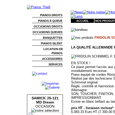
PIANOS DROITS
PIANOS À QUEUE
ACCUEIL
NOS PRODUIT
OCCASIONS DROITS
OCCASIONS QUEUES
FRIDOLIN S
BANQUETTES
PIANOS SILENT
LA QUALITÉ ALLEMANDE 
LOCATION DE
PIANOS
ACCESSOIRES
EN STOCK !
SERVICES
Ce piano permet l'accès aux 
mondialement reconnue.
Piano équipé de cordes Rösl
Réalisé par des techniciens 
Schimmel original
Réglé, contrôlé et harmonisé
Allemagne
SON, TOUCHER, FINITION, 
IMPRESSIONNANT
SAMICK JS-121
Existe en blanc brillant au tar
MD Dream
OCCASION
prix HT - livraison incluse*
6.083,33 Euro HT (7.300,00 