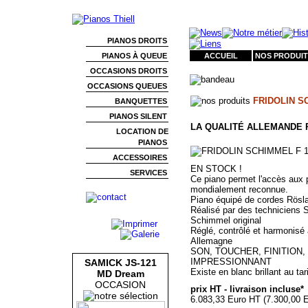
PIANOS DROITS
PIANOS À QUEUE
ACCUEIL
NOS PRODUIT
OCCASIONS DROITS
OCCASIONS QUEUES
FRIDOLIN S
BANQUETTES
PIANOS SILENT
LA QUALITÉ ALLEMANDE 
LOCATION DE
PIANOS
ACCESSOIRES
EN STOCK !
SERVICES
Ce piano permet l'accès aux 
mondialement reconnue.
Piano équipé de cordes Rösl
Réalisé par des techniciens 
Schimmel original
Réglé, contrôlé et harmonisé
Allemagne
SON, TOUCHER, FINITION, 
IMPRESSIONNANT
SAMICK JS-121
Existe en blanc brillant au tar
MD Dream
OCCASION
prix HT - livraison incluse*
6.083,33 Euro HT (7.300,00 