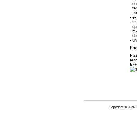
- e
tem
- tr
- e
- in
qual
- r
de 
- un
Prix
Pour
ren
576
Copyright © 2026 P