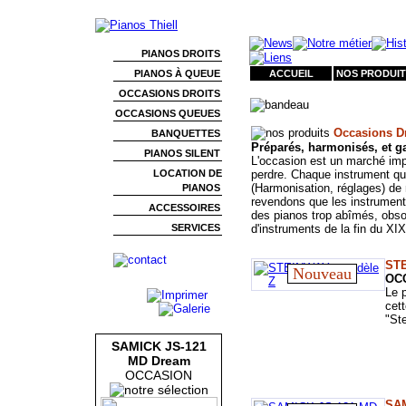
PIANOS DROITS
PIANOS À QUEUE
ACCUEIL
NOS PRODUIT
OCCASIONS DROITS
OCCASIONS QUEUES
Occasions Dr
BANQUETTES
Préparés, harmonisés, et ga
PIANOS SILENT
L'occasion est un marché im
LOCATION DE
perdre. Chaque instrument que
(Harmonisation, réglages) de 
PIANOS
revendons que les instruments
ACCESSOIRES
des pianos trop abîmés, obs
SERVICES
d'instruments de la fin du XI
STE
Nouveau
OC
Le 
cett
"St
SAMICK JS-121
MD Dream
OCCASION
SAM