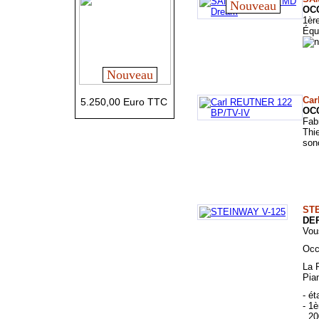
Nouveau
OC
1èr
Équ
Nouveau
Car
5.250,00 Euro TTC
OC
Fab
Thi
sono
STE
DEP
Vou
Occ
La 
Pia
- é
- 1
20