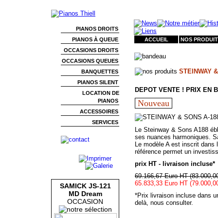
PIANOS DROITS
PIANOS À QUEUE
ACCUEIL
NOS PRODUIT
OCCASIONS DROITS
OCCASIONS QUEUES
STEINWAY &
BANQUETTES
PIANOS SILENT
DEPOT VENTE ! PRIX EN B
LOCATION DE
PIANOS
Nouveau
ACCESSOIRES
SERVICES
Le Steinway & Sons A188 éblou
ses nuances harmoniques. Sa t
Le modèle A est inscrit dans
référence permet un investis
prix HT - livraison incluse*
69.166,67 Euro HT (83.000,0
65.833,33 Euro HT (79.000,0
SAMICK JS-121
MD Dream
*Prix livraison incluse dans 
OCCASION
delà, nous consulter.