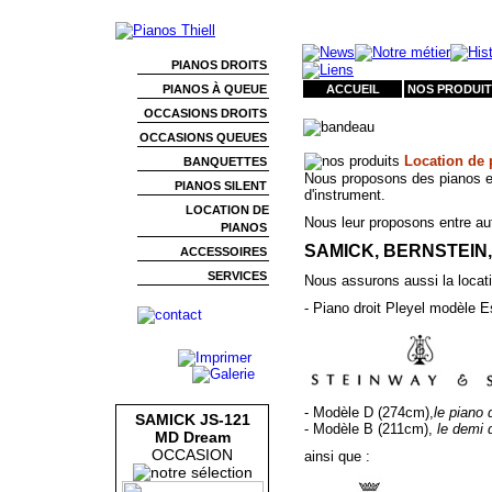
PIANOS DROITS
PIANOS À QUEUE
ACCUEIL
NOS PRODUIT
OCCASIONS DROITS
OCCASIONS QUEUES
Location de 
BANQUETTES
Nous proposons des pianos en
PIANOS SILENT
d'instrument.
LOCATION DE
Nous leur proposons entre aut
PIANOS
SAMICK, BERNSTEIN,
ACCESSOIRES
SERVICES
Nous assurons aussi la locati
- Piano droit Pleyel modèle E
- Modèle D (274cm),
le piano
SAMICK JS-121
- Modèle B (211cm),
le demi 
MD Dream
OCCASION
ainsi que :