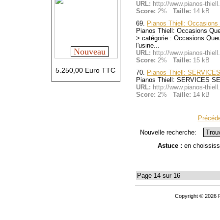
URL:
http://www.pianos-thiel
Score:
2%
Taille:
14 kB
69.
Pianos Thiell: Occasi
Pianos Thiell: Occasions
> catégorie : Occasions Queu
l'usine...
Nouveau
URL:
http://www.pianos-thie
Score:
2%
Taille:
15 kB
5.250,00 Euro TTC
70.
Pianos Thiell: SERVICE
Pianos Thiell: SERVICES SERV
URL:
http://www.pianos-thiel
Score:
2%
Taille:
14 kB
Précéd
Nouvelle recherche:
Astuce :
en choississ
Page 14 sur 16
Copyright © 2026 P