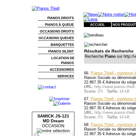
PIANOS DROITS
PIANOS À QUEUE
ACCUEIL
NOS PRODUIT
OCCASIONS DROITS
OCCASIONS QUEUES
BANQUETTES
Résultats de Recherche
PIANOS SILENT
Recherche
Piano
sur http://w
LOCATION DE
PIANOS
ACCESSOIRES
66.
Pianos Thiell - mentions 
SERVICES
Raison Sociale ou dénominatio
22.867.35 € Adresse du siège 
URL:
http://www.pianos-thiel
Score:
2%
Taille:
14 kB
67.
Pianos Thiell - mentions 
Raison Sociale ou dénominatio
22.867.35 € Adresse du siège 
URL:
http://www.pianos-thiel
SAMICK JS-121
Score:
2%
Taille:
14 kB
MD Dream
68.
Pianos Thiell - mentions 
OCCASION
Raison Sociale ou dénominatio
22.867.35 € Adresse du siège 