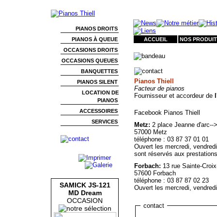
PIANOS DROITS
PIANOS À QUEUE
ACCUEIL
NOS PRODUIT
OCCASIONS DROITS
OCCASIONS QUEUES
BANQUETTES
Pianos Thiell
PIANOS SILENT
Facteur de pianos
LOCATION DE
Fournisseur et accordeur de
PIANOS
ACCESSOIRES
Facebook Pianos Thiell
SERVICES
Metz:
2 place Jeanne d'arc--
57000 Metz
téléphone : 03 87 37 01 01
Ouvert les mercredi, vendredi
sont réservés aux prestations
Forbach:
13 rue Sainte-Croix
57600 Forbach
téléphone : 03 87 87 02 23
SAMICK JS-121
Ouvert les mercredi, vendredi
MD Dream
OCCASION
contact