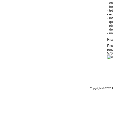
- e
tem
- tr
- e
- in
qual
- r
de 
- un
Prix
Pour
ren
576
Copyright © 2026 P