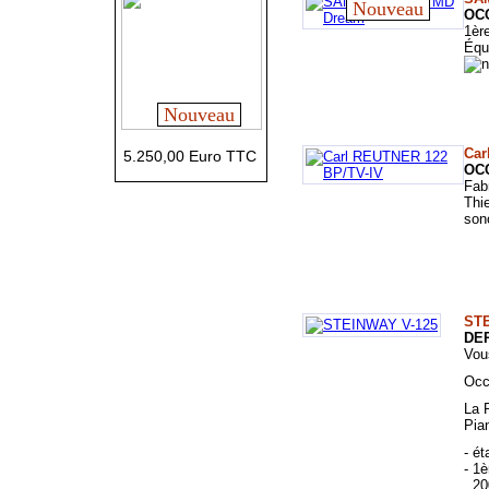
Nouveau
OC
1èr
Équ
Nouveau
Car
5.250,00 Euro TTC
OC
Fab
Thi
sono
STE
DEP
Vou
Occ
La 
Pia
- é
- 1
20