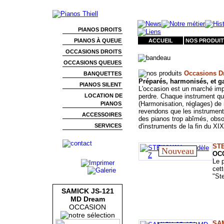
PIANOS DROITS
PIANOS À QUEUE
ACCUEIL
NOS PRODUIT
OCCASIONS DROITS
OCCASIONS QUEUES
Occasions Dr
BANQUETTES
Préparés, harmonisés, et ga
PIANOS SILENT
L'occasion est un marché im
LOCATION DE
perdre. Chaque instrument que
(Harmonisation, réglages) de 
PIANOS
revendons que les instruments
ACCESSOIRES
des pianos trop abîmés, obs
SERVICES
d'instruments de la fin du XI
STE
Nouveau
OC
Le 
cett
"St
SAMICK JS-121
MD Dream
OCCASION
SAM