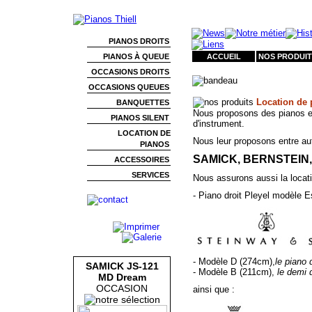
PIANOS DROITS
PIANOS À QUEUE
ACCUEIL
NOS PRODUIT
OCCASIONS DROITS
OCCASIONS QUEUES
Location de 
BANQUETTES
Nous proposons des pianos en
PIANOS SILENT
d'instrument.
LOCATION DE
Nous leur proposons entre aut
PIANOS
SAMICK, BERNSTEIN,
ACCESSOIRES
SERVICES
Nous assurons aussi la locati
- Piano droit Pleyel modèle E
- Modèle D (274cm),
le piano
SAMICK JS-121
- Modèle B (211cm),
le demi 
MD Dream
OCCASION
ainsi que :