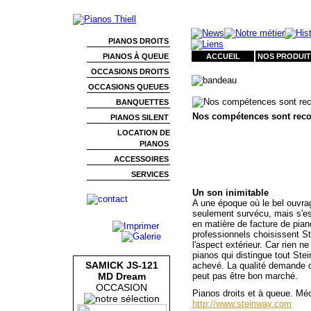
PIANOS DROITS
PIANOS À QUEUE
ACCUEIL
NOS PRODUIT
OCCASIONS DROITS
OCCASIONS QUEUES
BANQUETTES
Nos compétences sont recon
PIANOS SILENT
LOCATION DE
PIANOS
ACCESSOIRES
SERVICES
Un son inimitable
A une époque où le bel ouvrag
seulement survécu, mais s'es
en matière de facture de pian
professionnels choisissent Ste
l'aspect extérieur. Car rien n
pianos qui distingue tout Stei
SAMICK JS-121
achevé. La qualité demande du
MD Dream
peut pas être bon marché.
OCCASION
Pianos droits et à queue. M
http://www.steinway.com