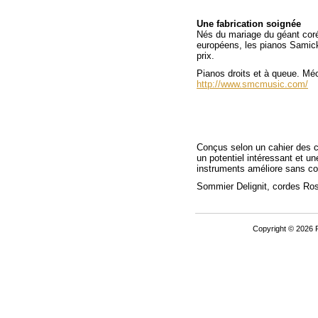
Une fabrication soignée
Nés du mariage du géant coré
européens, les pianos Samick 
prix.
Pianos droits et à queue. Mé
http://www.smcmusic.com/
Conçus selon un cahier des ch
un potentiel intéressant et un
instruments améliore sans c
Sommier Delignit, cordes Ros
Copyright © 2026 P