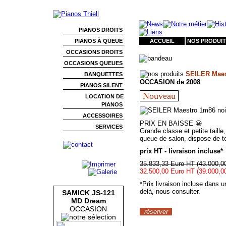
PIANOS DROITS
PIANOS À QUEUE
ACCUEIL
NOS PRODUIT
OCCASIONS DROITS
OCCASIONS QUEUES
SEILER Maest
BANQUETTES
OCCASION de 2008
PIANOS SILENT
Nouveau
LOCATION DE
PIANOS
ACCESSOIRES
PRIX EN BAISSE 😀
SERVICES
Grande classe et petite tail
queue de salon, dispose de t
prix HT - livraison incluse*
35.833,33 Euro HT (43.000,0
32.500,00 Euro HT (39.000,0
*Prix livraison incluse dans 
delà, nous consulter.
SAMICK JS-121
MD Dream
OCCASION
réserver