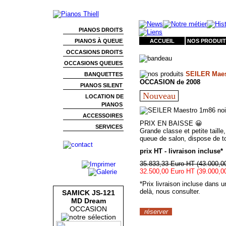
PIANOS DROITS
PIANOS À QUEUE
ACCUEIL
NOS PRODUIT
OCCASIONS DROITS
OCCASIONS QUEUES
SEILER Maest
BANQUETTES
OCCASION de 2008
PIANOS SILENT
Nouveau
LOCATION DE
PIANOS
ACCESSOIRES
PRIX EN BAISSE 😀
SERVICES
Grande classe et petite tail
queue de salon, dispose de t
prix HT - livraison incluse*
35.833,33 Euro HT (43.000,0
32.500,00 Euro HT (39.000,0
*Prix livraison incluse dans 
delà, nous consulter.
SAMICK JS-121
MD Dream
OCCASION
réserver