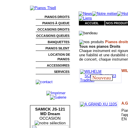
PIANOS DROITS
PIANOS À QUEUE
ACCUEIL
NOS PRODUIT
OCCASIONS DROITS
OCCASIONS QUEUES
Pianos droit
BANQUETTES
Tous nos pianos Droits
PIANOS SILENT
Chaque instrument est rigoure
LOCATION DE
une fiabilité et une durabilit
de concert, chaque instrumen
PIANOS
ACCESSOIRES
WIL
SERVICES
Nouveau
A.G
SAMICK JS-121
Pia
MD Dream
l'ap
OCCASION
EN 