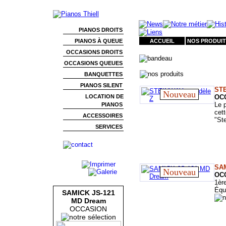
PIANOS DROITS
PIANOS À QUEUE
ACCUEIL
NOS PRODUIT
OCCASIONS DROITS
OCCASIONS QUEUES
BANQUETTES
PIANOS SILENT
STE
Nouveau
LOCATION DE
OC
Le 
PIANOS
cett
ACCESSOIRES
"St
SERVICES
SAM
Nouveau
OC
1èr
Équ
SAMICK JS-121
MD Dream
OCCASION