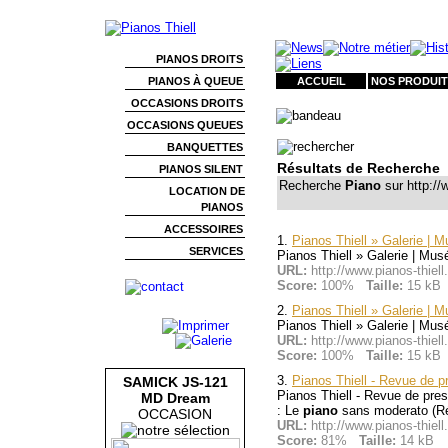
PIANOS DROITS
PIANOS À QUEUE
ACCUEIL
NOS PRODUIT
OCCASIONS DROITS
OCCASIONS QUEUES
BANQUETTES
Résultats de Recherche
PIANOS SILENT
Recherche
Piano
sur http://
LOCATION DE
PIANOS
ACCESSOIRES
1.
Pianos Thiell » Galerie | 
SERVICES
Pianos Thiell » Galerie | Mu
URL:
http://www.pianos-thie
Score:
100%
Taille:
15 kB
2.
Pianos Thiell » Galerie | 
Pianos Thiell » Galerie | Mu
URL:
http://www.pianos-thiel
Score:
100%
Taille:
15 kB
3.
Pianos Thiell - Revue de p
SAMICK JS-121
Pianos Thiell - Revue de pre
MD Dream
: Le
piano
sans moderato (Rép
OCCASION
URL:
http://www.pianos-thie
Score:
81%
Taille:
14 kB